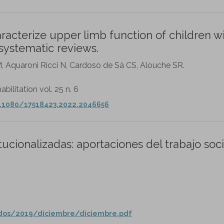
racterize upper limb function of children w
systematic reviews.
M, Aquaroni Ricci N, Cardoso de Sá CS, Alouche SR.
ilitation vol. 25 n. 6
0.1080/17518423.2022.2046656
ucionalizadas: aportaciones del trabajo soci
ados/2019/diciembre/diciembre.pdf