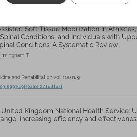
3109/02699052.2015.1118765
sisted Soft Tissue Mobilization in Athletes,
 Spinal Conditions, and Individuals with Upp
pinal Conditions: A Systematic Review.
Birmingham T.
cine and Rehabilitation vol. 100 n. 9
03-9993(19)30108-X/fulltext
he United Kingdom National Health Service: 
ange, increasing efficiency and effectivenes