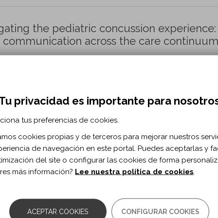
gating the pediatric concussion experience:
d communication across the care continuum
ker P, Ratcliffe J, Hall A, Gioia GA, Jain S, Sathian U, Simon 
Tu privacidad es importante para nosotro
52 n. 4
urorehabilitation/nre220220
ciona tus preferencias de cookies.
zamos cookies propias y de terceros para mejorar nuestros servi
periencia de navegación en este portal. Puedes aceptarlas y fac
s with disorders of consciousness: A voxel-ba
timización del site o configurar las cookies de forma personali
res más información?
Lee nuestra política de cookies
.
 Vanhaudenhuyse A, Bruno MA, Gosseries O, Laureys S, Góm
ACEPTAR COOKIES
CONFIGURAR COOKIES