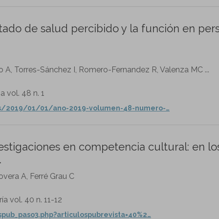
tado de salud percibido y la función en per
o A, Torres-Sánchez I, Romero-Fernandez R, Valenza MC ...
 vol. 48 n. 1
/es/2019/01/01/ano-2019-volumen-48-numero-…
vestigaciones en competencia cultural: en lo
.
lovera A, Ferré Grau C
a vol. 40 n. 11-12
ospub_paso3.php?articulospubrevista=40%2…