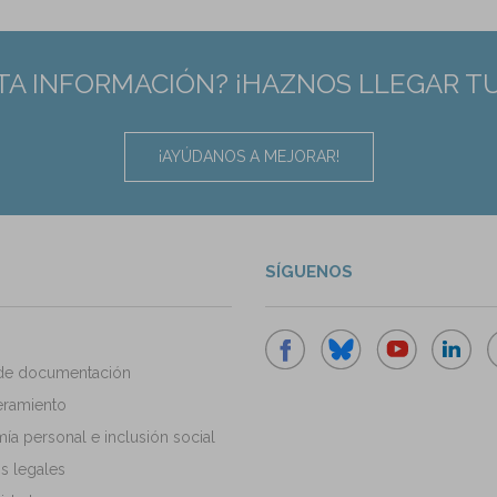
TA INFORMACIÓN? ¡HAZNOS LLEGAR T
¡AYÚDANOS A MEJORAR!
SÍGUENOS
de documentación
ramiento
a personal e inclusión social
s legales