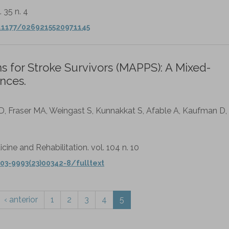
. 35 n. 4
0.1177/0269215520971145
s for Stroke Survivors (MAPPS): A Mixed-
nces.
, Fraser MA, Weingast S, Kunnakkat S, Afable A, Kaufman D,
cine and Rehabilitation. vol. 104 n. 10
03-9993(23)00342-8/fulltext
‹ anterior
1
2
3
4
5