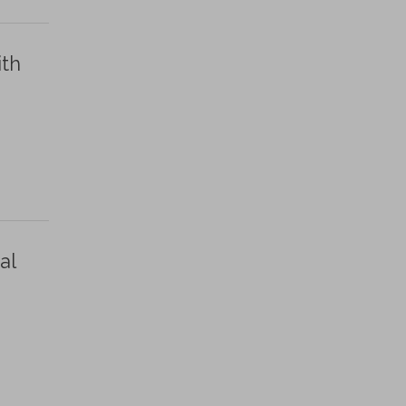
ith
al