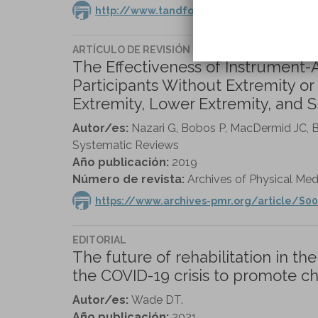
http://www.tandfonline.com/doi/full/10.
ARTÍCULO DE REVISIÓN
The Effectiveness of Instrument-As
Participants Without Extremity or
Extremity, Lower Extremity, and S
Autor/es:
Nazari G, Bobos P, MacDermid JC, 
Systematic Reviews
Año publicación:
2019
Número de revista:
Archives of Physical Medi
https://www.archives-pmr.org/article/S00
EDITORIAL
The future of rehabilitation in t
the COVID-19 crisis to promote ch
Autor/es:
Wade DT.
Año publicación:
2021