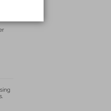
er
Using
s.