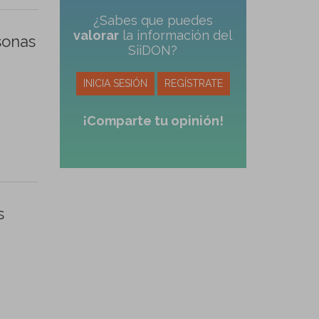
¿Sabes que puedes
valorar
la información del
sonas
SiiDON?
INICIA SESIÓN
REGÍSTRATE
¡Comparte tu opinión!
s