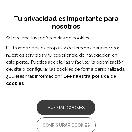
Pasar
Inicia sesión
Regístrate
al
UNA INICIATIVA DE:
Toggle
contenido
Tu privacidad es importante para
navigation
principal
nosotros
RECURSOS
Selecciona tus preferencias de cookies.
Utilizamos cookies propias y de terceros para mejorar
BUSCAR
nuestros servicios y tu experiencia de navegación en
este portal. Puedes aceptarlas y facilitar la optimización
del site o configurar las cookies de forma personalizada.
Inicio
resonancia magnética
¿Quieres más información?
Lee nuestra política de
RESONANCIA MAGNÉTICA
cookies
.
ARTÍCULO
Identifiable Patterns of Trait, State, and
ACEPTAR COOKIES
Experience in Chronic Stroke Recovery.
Autor/es:
CONFIGURAR COOKIES
Duncan ES, Shereen AD, Gentimis T, Small SL.