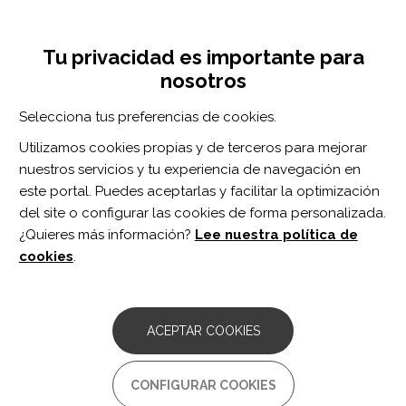
Pasar
Inicia sesión
Regístrate
al
UNA INICIATIVA DE:
Toggle
contenido
Tu privacidad es importante para
navigation
principal
nosotros
RECURSOS
Selecciona tus preferencias de cookies.
Utilizamos cookies propias y de terceros para mejorar
BUSCAR
nuestros servicios y tu experiencia de navegación en
este portal. Puedes aceptarlas y facilitar la optimización
del site o configurar las cookies de forma personalizada.
Inicio
realidad virtual
¿Quieres más información?
Lee nuestra política de
REALIDAD VIRTUAL
cookies
.
CASO CLÍNICO
Validation of an immersive virtual reality
ACEPTAR COOKIES
system for training near and far space
neglect in individuals with stroke: a pilot
study.
CONFIGURAR COOKIES