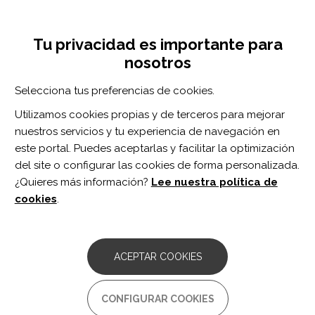
Pasar
Inicia sesión
Regístrate
al
UNA INICIATIVA DE:
Toggle
contenido
Tu privacidad es importante para
navigation
principal
nosotros
RECURSOS
Selecciona tus preferencias de cookies.
Utilizamos cookies propias y de terceros para mejorar
BUSCAR
nuestros servicios y tu experiencia de navegación en
este portal. Puedes aceptarlas y facilitar la optimización
del site o configurar las cookies de forma personalizada.
Inicio
lesión de la médula espinal
¿Quieres más información?
Lee nuestra política de
LESIÓN DE LA MÉDULA ESPINAL
cookies
.
ARTÍCULO
Cerebrospinal Fluid Pressure Dynamics
ACEPTAR COOKIES
as a Bedside Test in Traumatic Spinal
Cord Injury to Assess Surgical Spinal
Cord Decompression: Safety, Feasibility,
CONFIGURAR COOKIES