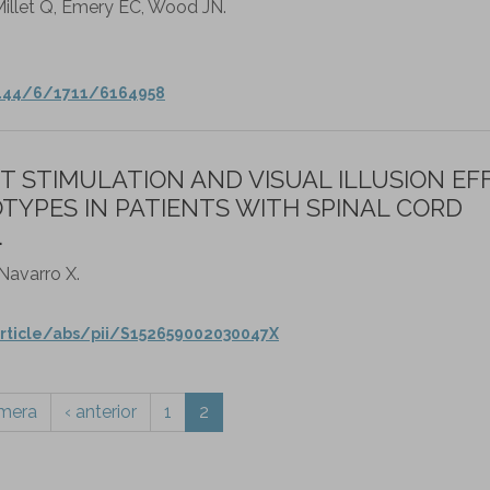
Millet Q, Emery EC, Wood JN.
/144/6/1711/6164958
 STIMULATION AND VISUAL ILLUSION EF
TYPES IN PATIENTS WITH SPINAL CORD
.
 Navarro X.
rticle/abs/pii/S152659002030047X
imera
‹ anterior
1
2