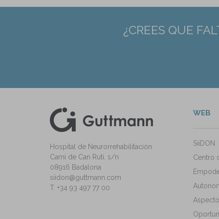
¿CREES QUE FAL
WEB
kedIn
ann Instagram
SiiDON
Hospital de Neurorrehabilitación
Camí de Can Ruti, s/n
Centro 
08916 Badalona
Empode
siidon@guttmann.com
Autonomí
T. +34 93 497 77 00
Aspecto
Oportun