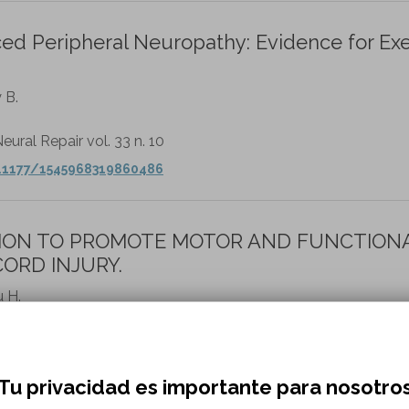
ed Peripheral Neuropathy: Evidence for Exe
 B.
eural Repair vol. 33 n. 10
0.1177/1545968319860486
TION TO PROMOTE MOTOR AND FUNCTION
ORD INJURY.
u H.
ssn=1673-5374%3Byear%3D2017%3Bvolume%3D12%…
Tu privacidad es importante para nosotro