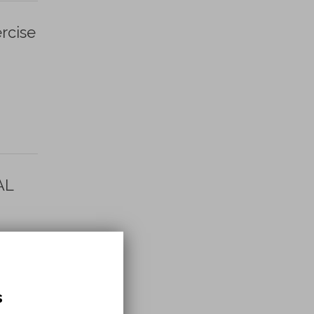
rcise
AL
s