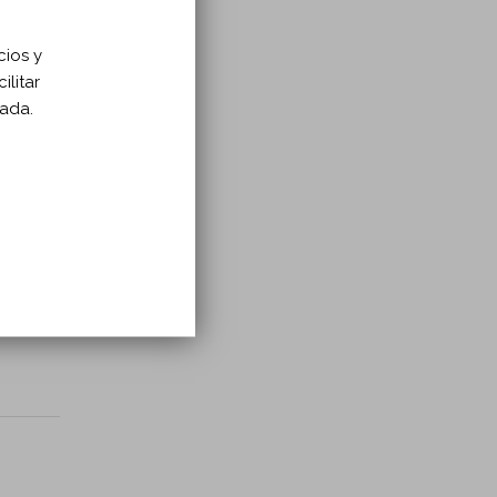
cios y
ilitar
zada.