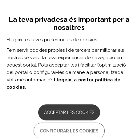
Vés
Inicia sessió
Registra't
al
UNA INICIATIVA DE:
Toggle
contingut
La teva privadesa és important per a
navigation
nosaltres
CERCADOR
Elegeix les teves preferències de cookies.
Fem servir cookies pròpies i de tercers per millorar els
BUSCAR
nostres serveis i la teva experiència de navegació en
aquest portal. Pots acceptar-les i facilitar l’optimització
del portal o configurar-les de manera personalitzada.
Inici
Compte d'usuari
Crea un compte nou
Vols més informació?
Llegeix la nostra política de
COMPTE D'USUARI
cookies
.
Pestanyes
Crea un compte nou
(pestanya
primàries
activa)
ACCEPTAR LES COOKIES
Inicia sessió
Demana una contrasenya nova
CONFIGURAR LES COOKIES